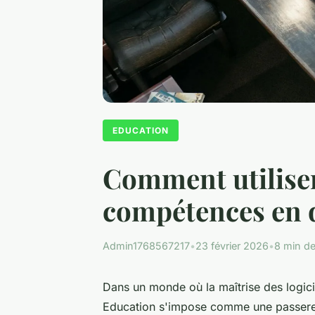
EDUCATION
Comment utiliser
compétences en 
Admin1768567217
•
23 février 2026
•
8 min de
Dans un monde où la maîtrise des logic
Education s'impose comme une passerell