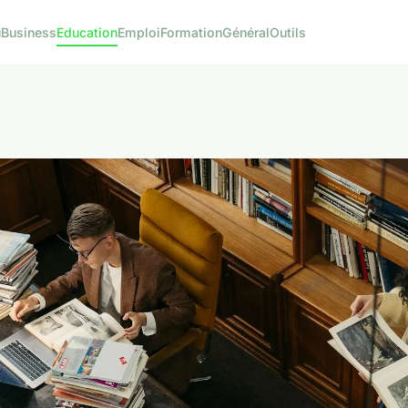
u
Business
Education
Emploi
Formation
Général
Outils