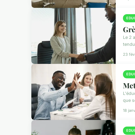
EDU
Grè
Le 2 
tendu
23 fév
EDU
Met
L'édu
que so
18 jan
EDU