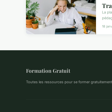
Tra
La pl
pédag
18 jan
Formation Gratuit
Toutes les ressources pour se former gratuitemen