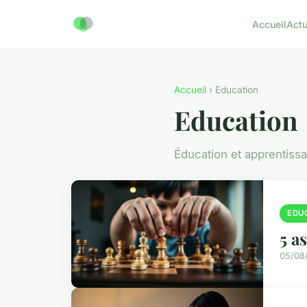
Accueil
Act
Accueil
› Education
Education
Éducation et apprentiss
EDU
5 a
05/08