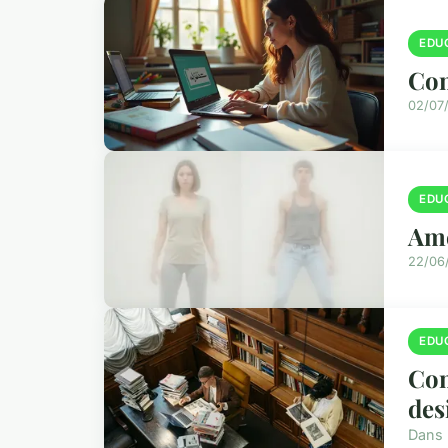
EDU
Com
02/07
EDU
Amé
22/06
EDU
Com
des
Dans 