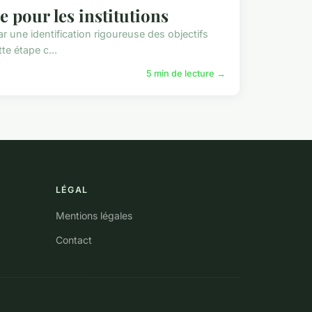
e pour les institutions
r une identification rigoureuse des objectifs
te étape c...
5 min de lecture →
LÉGAL
Mentions légales
Contact