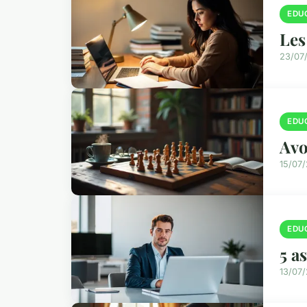
EDU
Les
23/07
EDU
Avo
15/07
EDU
5 a
13/07