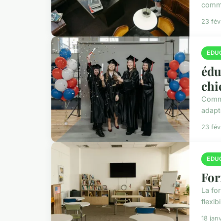
comme
23 fév
EDU
édu
chi
Comme
adapt
23 fév
EDU
For
La fo
flexi
18 jan