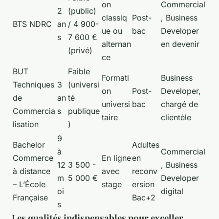
on
Commercial
2
(public)
classiq
Post-
, Business
BTS NDRC
an
/ 4 900-
ue ou
bac
Developer
s
7 600 €
alternan
en devenir
(privé)
ce
BUT
Faible
Formati
Business
Techniques
3
(universi
on
Post-
Developer,
de
an
té
universi
bac
chargé de
Commercia
s
publique
taire
clientèle
lisation
)
9
Bachelor
Adultes
à
Commercial
Commerce
En ligne
en
12
3 500 -
, Business
à distance
avec
reconv
m
5 000 €
Developer
– L’École
stage
ersion
oi
digital
Française
Bac+2
s
Les qualités indispensables pour exceller