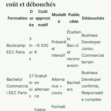
coût et débouchés
D
Coût
Modalit
Public
Formation
ur
approxi
Débouchés
é
cible
ée
matif
Étudian
Business
3
ts
Présenti
Developer
Bootcamp
m
~6 500
Bac+2
el
Junior,
EEC Paris
oi
€
et
intensif
Commercial
s
reconv
terrain
ersion
Business
27
Gratuit
Bachelor
Alterna
Developer
m
en
Bacheli
Commercia
nce +
confirmé,
oi
alternan
ers
l EEC Paris
cours
Responsabl
s
ce
e comptes
Formati
Faible