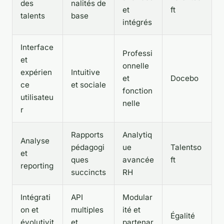
des
nalités de
et
ft
talents
base
intégrés
Interface
Professi
et
onnelle
expérien
Intuitive
et
Docebo
ce
et sociale
fonction
utilisateu
nelle
r
Rapports
Analytiq
Analyse
pédagogi
ue
Talentso
et
ques
avancée
ft
reporting
succincts
RH
Intégrati
API
Modular
on et
multiples
ité et
Égalité
évolutivit
et
partenar